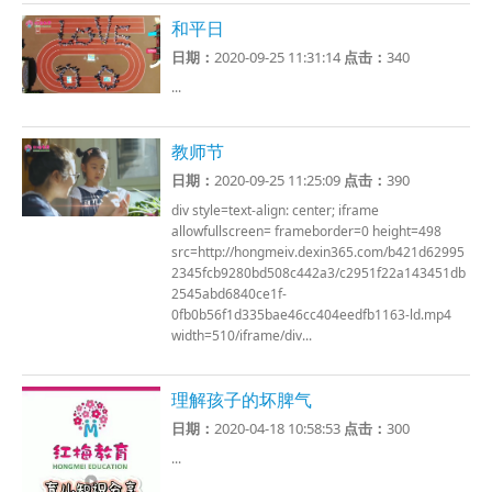
和平日
日期：
2020-09-25 11:31:14
点击：
340
...
教师节
日期：
2020-09-25 11:25:09
点击：
390
div style=text-align: center; iframe
allowfullscreen= frameborder=0 height=498
src=http://hongmeiv.dexin365.com/b421d62995
2345fcb9280bd508c442a3/c2951f22a143451db
2545abd6840ce1f-
0fb0b56f1d335bae46cc404eedfb1163-ld.mp4
width=510/iframe/div...
理解孩子的坏脾气
日期：
2020-04-18 10:58:53
点击：
300
...